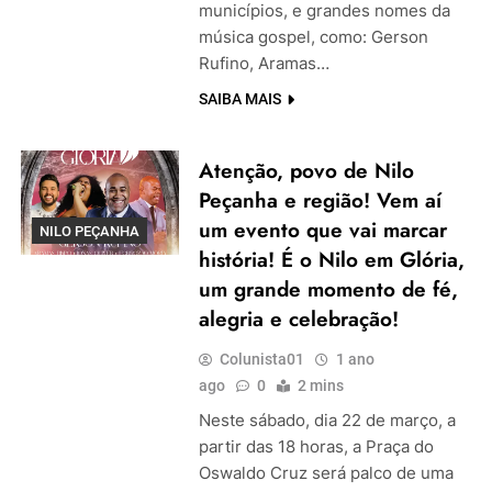
municípios, e grandes nomes da
música gospel, como: Gerson
Rufino, Aramas…
SAIBA MAIS
Atenção, povo de Nilo
Peçanha e região! Vem aí
um evento que vai marcar
NILO PEÇANHA
história! É o Nilo em Glória,
um grande momento de fé,
alegria e celebração!
Colunista01
1 ano
ago
0
2 mins
Neste sábado, dia 22 de março, a
partir das 18 horas, a Praça do
Oswaldo Cruz será palco de uma