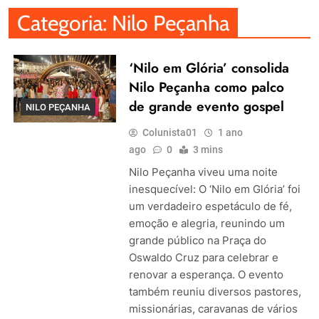
Categoria:
Nilo Peçanha
‘Nilo em Glória’ consolida
Nilo Peçanha como palco
de grande evento gospel
NILO PEÇANHA
Colunista01
1 ano
ago
0
3 mins
Nilo Peçanha viveu uma noite
inesquecível: O ‘Nilo em Glória’ foi
um verdadeiro espetáculo de fé,
emoção e alegria, reunindo um
grande público na Praça do
Oswaldo Cruz para celebrar e
renovar a esperança. O evento
também reuniu diversos pastores,
missionárias, caravanas de vários