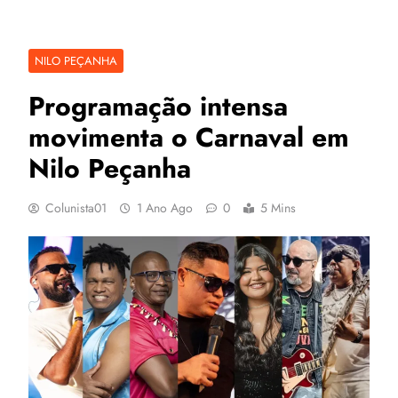
NILO PEÇANHA
Programação intensa
movimenta o Carnaval em
Nilo Peçanha
Colunista01
1 Ano Ago
0
5 Mins