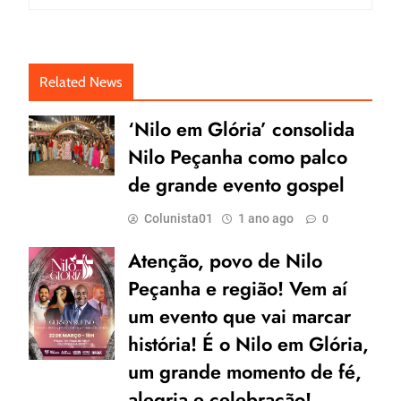
Related News
‘Nilo em Glória’ consolida
Nilo Peçanha como palco
de grande evento gospel
Colunista01
1 ano ago
0
Atenção, povo de Nilo
Peçanha e região! Vem aí
um evento que vai marcar
história! É o Nilo em Glória,
um grande momento de fé,
alegria e celebração!