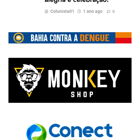
Colunista01
1 ano ago
0