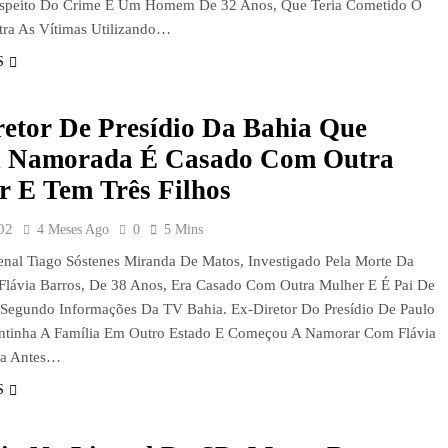
Suspeito Do Crime É Um Homem De 32 Anos, Que Teria Cometido O
ra As Vítimas Utilizando…
S
etor De Presídio Da Bahia Que
 Namorada É Casado Com Outra
r E Tem Três Filhos
02
4 Meses Ago
0
5 Mins
Penal Tiago Sóstenes Miranda De Matos, Investigado Pela Morte Da
Flávia Barros, De 38 Anos, Era Casado Com Outra Mulher E É Pai De
, Segundo Informações Da TV Bahia. Ex-Diretor Do Presídio De Paulo
ntinha A Família Em Outro Estado E Começou A Namorar Com Flávia
a Antes…
S