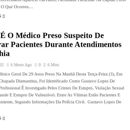
. O Que Ocorreu…
S
É O Médico Preso Suspeito De
rar Pacientes Durante Atendimentos
hia
02
6 Meses Ago
0
6 Mins
ínico Geral De 29 Anos Preso Na Manhã Desta Terça-Feira (3), Em
Chapada Diamantina, Foi Identificado Como Gustavo Lopes De
 Profissional É Investigado Pelos Crimes De Estupro, Violação Sexual
aude E Estupro De Vulnerável. Entre As Vítimas Estão Pacientes E
stente, Segundo Informações Da Polícia Civil. Gustavo Lopes De
S