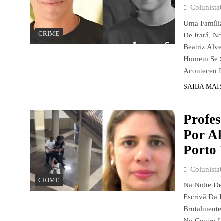
Colunista
Uma Famíli
CRIME
De Irará, N
Beatriz Alv
Homem Se Su
Aconteceu
SAIBA MAI
Profes
Por A
Porto
Colunista
CRIME
Na Noite De
Escrivã Da 
Brutalmente
No Centro U