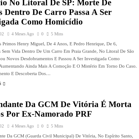
io No Litoral De SP: Morte De
s Dentro De Carro Passa A Ser
tigada Como Homicídio
02
4 Meses Ago
0
5 Mins
 Primos Henry Miguel, De 4 Anos, E Pedro Henrique, De 6,
 Sem Vida Dentro De Um Carro Em Praia Grande, No Litoral De São
hou Novos Desdobramentos E Passou A Ser Investigada Como
 Aumentando Ainda Mais A Comoção E O Mistério Em Torno Do Caso.
mento E Descoberta Dos…
S
dante Da GCM De Vitória É Morta
os Por Ex-Namorado PRF
02
4 Meses Ago
0
5 Mins
e Da GCM (Guarda Civil Municipal) De Vitória, No Espírito Santo,