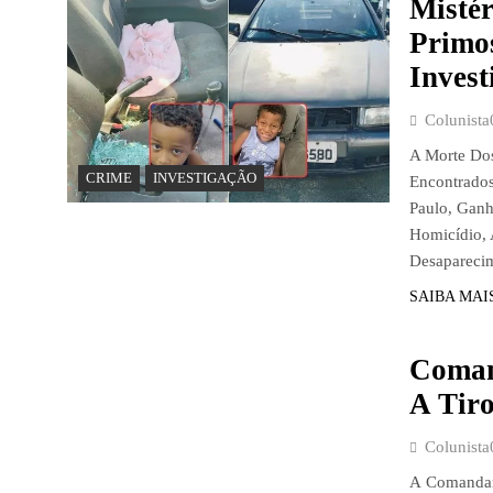
Mistér
Primo
Inves
Colunista
A Morte Dos
CRIME
INVESTIGAÇÃO
Encontrados
Paulo, Gan
Homicídio,
Desapareci
SAIBA MAI
CRIME
Coman
A Tir
Colunista
A Comandant