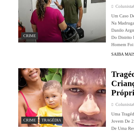
Colunista
Um Caso De
Na Madrugad
Danilo Argm
CRIME
Do Distrito
Homem Foi 
SAIBA MAI
Tragé
Crianç
Própr
Colunista
Uma Tragéd
CRIME
TRAGÉDIA
Jovem De 23
De Uma Res