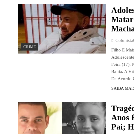
Adoles
Matar
Macha
Colunista
CRIME
Filho E Mai
Adolescente
Feira (17),
Bahia. A Ví
De Acordo
SAIBA MAI
Tragéd
Anos 
Pai; 