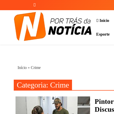
Skip
to
content
Inicio
Esporte
Por Trás da Notícia
Início
»
Crime
Categoria:
Crime
Pinto
Discu