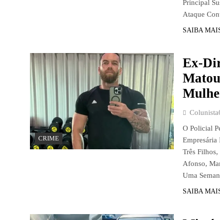
Principal 
Ataque Cont
SAIBA MAI
Ex-Dir
Matou
Mulhe
Colunista
O Policial 
CRIME
Empresária 
Três Filhos
Afonso, Ma
Uma Seman
SAIBA MAI