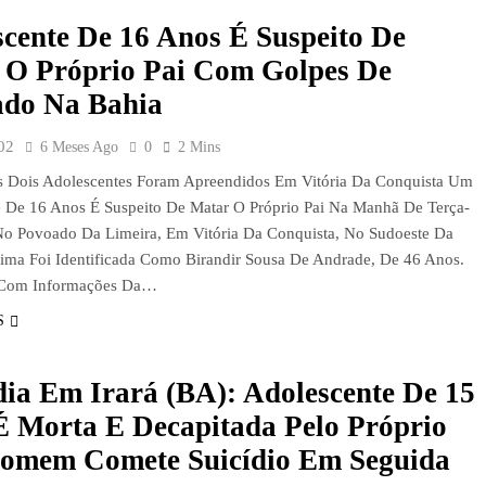
cente De 16 Anos É Suspeito De
 O Próprio Pai Com Golpes De
do Na Bahia
02
6 Meses Ago
0
2 Mins
s Dois Adolescentes Foram Apreendidos Em Vitória Da Conquista Um
 De 16 Anos É Suspeito De Matar O Próprio Pai Na Manhã De Terça-
 No Povoado Da Limeira, Em Vitória Da Conquista, No Sudoeste Da
tima Foi Identificada Como Birandir Sousa De Andrade, De 46 Anos.
 Com Informações Da…
S
ia Em Irará (BA): Adolescente De 15
É Morta E Decapitada Pelo Próprio
Homem Comete Suicídio Em Seguida