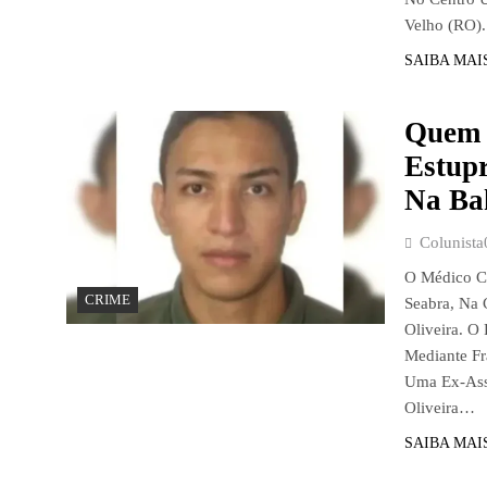
Velho (RO)
SAIBA MAI
Quem 
Estup
Na Ba
Colunista
O Médico Cl
CRIME
Seabra, Na 
Oliveira. O
Mediante Fr
Uma Ex-Assi
Oliveira…
SAIBA MAI