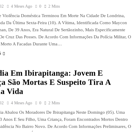
02
4 Meses Ago
0
2 Mins
 Violência Doméstica Terminou Em Morte Na Cidade De Londrina,
a Da Última Sexta-Feira (10). A Vítima, Identificada Como Maycon
an, De 39 Anos, Era Natural De Sertãozinho, Mais Especificamente
 De Cruz Das Posses. De Acordo Com Informações Da Polícia Militar, O
Morto A Facadas Durante Uma…
S
dia Em Ibirapitanga: Jovem E
a São Mortas E Suspeito Tira A
ia Vida
02
4 Meses Ago
0
2 Mins
ia Abalou Os Moradores De Ibirapitanga Neste Domingo (05). Uma
 Anos E Seu Filho, Uma Criança, Foram Encontrados Mortos Dentro
idência No Bairro Novo. De Acordo Com Informações Preliminares, O