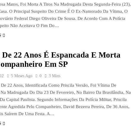
sa Matos, Foi Morta A Tiros Na Madrugada Desta Segunda-Feira (23),
asa. O Principal Suspeito Do Crime É O Ex-Namorado Da Vítima, O
doviário Federal Diego Oliveira De Sousa. De Acordo Com A Polícia
speito Não Aceitava O Fim Do…
S
 De 22 Anos É Espancada E Morta
Companheiro Em SP
02
5 Meses Ago
0
3 Mins
e 22 Anos, Identificada Como Priscila Versão, Foi Vítima De
 Na Madrugada Do Dia 23 De Fevereiro, No Bairro Da Brasilândia, Na
a Capital Paulista. Segundo Informações Da Polícia Militar, Priscila
ente Agredida Pelo Companheiro, David Bezerra Pereira, De 36 Anos,
is Saírem De Uma Festa. A…
S