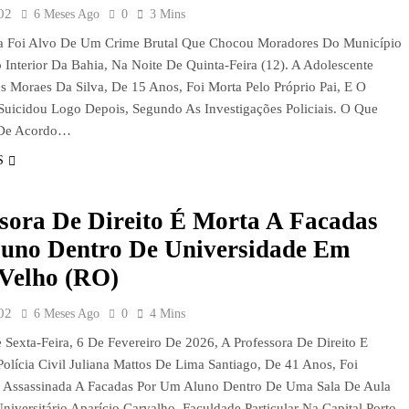
02
6 Meses Ago
0
3 Mins
a Foi Alvo De Um Crime Brutal Que Chocou Moradores Do Município
o Interior Da Bahia, Na Noite De Quinta-Feira (12). A Adolescente
es Moraes Da Silva, De 15 Anos, Foi Morta Pelo Próprio Pai, E O
icidou Logo Depois, Segundo As Investigações Policiais. O Que
 De Acordo…
S
sora De Direito É Morta A Facadas
luno Dentro De Universidade Em
 Velho (RO)
02
6 Meses Ago
0
4 Mins
 Sexta-Feira, 6 De Fevereiro De 2026, A Professora De Direito E
Polícia Civil Juliana Mattos De Lima Santiago, De 41 Anos, Foi
 Assassinada A Facadas Por Um Aluno Dentro De Uma Sala De Aula
niversitário Aparício Carvalho, Faculdade Particular Na Capital Porto