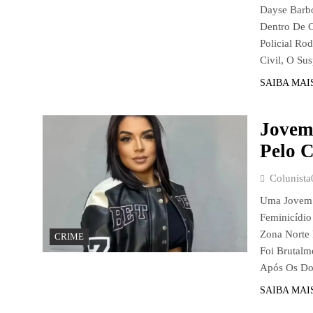
Dayse Barbo
Dentro De C
Policial Ro
Civil, O Su
SAIBA MAI
Jovem
Pelo 
Colunista
Uma Jovem D
Feminicídio
Zona Norte D
CRIME
Foi Brutalm
Após Os Do
SAIBA MAI