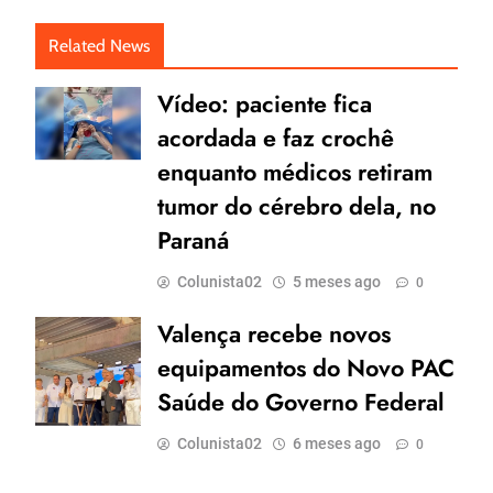
Related News
Vídeo: paciente fica
acordada e faz crochê
enquanto médicos retiram
tumor do cérebro dela, no
Paraná
Colunista02
5 meses ago
0
Valença recebe novos
equipamentos do Novo PAC
Saúde do Governo Federal
Colunista02
6 meses ago
0