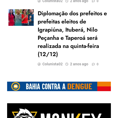
Colunista02
2 anos ago
0
Diplomação dos prefeitos e
prefeitas eleitos de
Igrapiúna, Ituberá, Nilo
Peçanha e Taperoá será
realizada na quinta-feira
(12/12)
Colunista02
2 anos ago
0