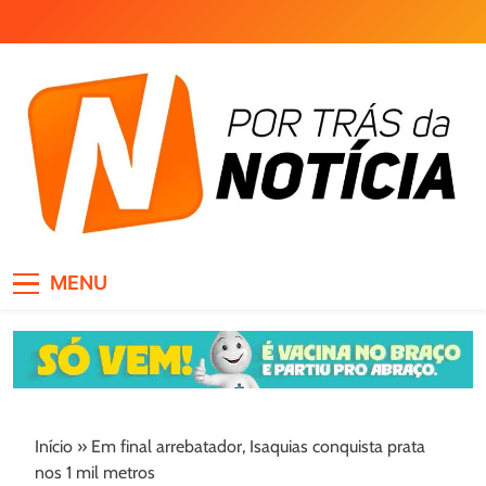
Skip
to
content
Por Trás da Notícia
MENU
Início
»
Em final arrebatador, Isaquias conquista prata
nos 1 mil metros