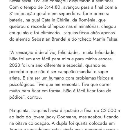
Nesta sexta, 09, ele começou disputando a semifinal.
Com o tempo de 3:44:80, avançou para a final com a
3ª colocação geral e em segundo na forte primeira
bateria, na qual Catalin Chirila, da Romênia, que
quebrou o recorde olímpico nas eliminatórias, chegou
em quinto e foi eliminado. Isaquias ficou atrás apenas
do alemão Sebastian Brendel e do tcheco Martin Fuksa.
“A sensação é de alívio, felicidade… muita felicidade.
Não foi um ano fácil para mim e para minha esposa.
2023 foi um ano diferente e especial, quando eu
percebi o que não é ser campeão mundial e super
atleta. E sim ser um humano com problemas físicos e
psicológicos. Tive que me remontar. Tive que correr
muito para ficar em forma. Não é fácil ficar fora de
pódios”, contou.
Na quinta, Isaquias havia disputado a final do C2 500m
ao lado do jovem Jacky Godmann, mas acabou ficando
na oitava colocação. A dupla foi quarta colocada em
Tóquio e considerava estar ainda mais preparada para a