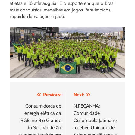
atletas e 16 atletas-guia. É o esporte em que o Brasil
mais conquistou medalhas em Jogos Paralímpicos,
seguido de natação e judô.
Navegação
Previous:
Next:
de
Consumidores de
N.PEÇANHA:
energia elétrica da
Comunidade
Post
RGE, no Rio Grande
Quilombola Jatimane
do Sul, não terão
recebeu Unidade de
aumento tarifário em
Saúde requalificada e