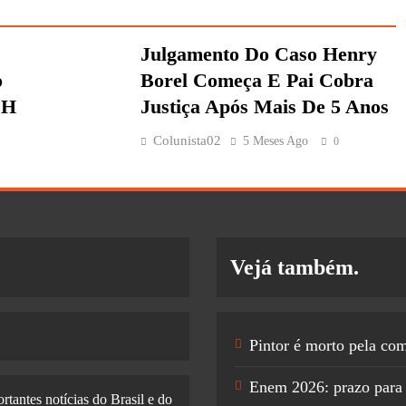
Julgamento Do Caso Henry
o
Borel Começa E Pai Cobra
BH
Justiça Após Mais De 5 Anos
Colunista02
5 Meses Ago
0
Vejá também.
Pintor é morto pela co
Enem 2026: prazo para 
rtantes notícias do Brasil e do