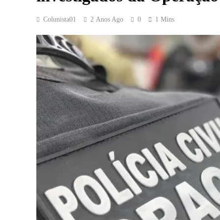
Colunista01
2 Anos Ago
0
1 Mins