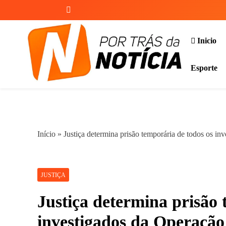
Skip
to
content
Inicio
Esporte
Por Trás da Notícia
Início
»
Justiça determina prisão temporária de todos os in
JUSTIÇA
Justiça determina prisão 
investigados da Operação