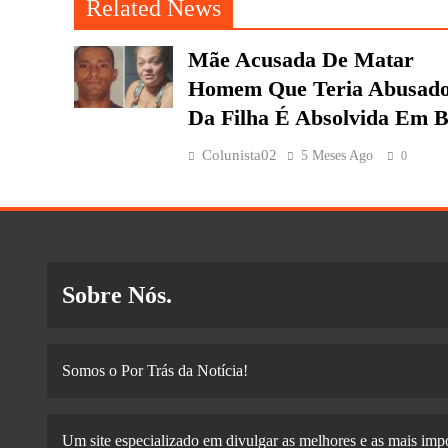
Related News
Mãe Acusada De Matar
Homem Que Teria Abusad
Da Filha É Absolvida Em 
Colunista02
5 Meses Ago
0
Sobre Nós.
Somos o Por Trás da Notícia!
Um site especializado em divulgar as melhores e as mais impo