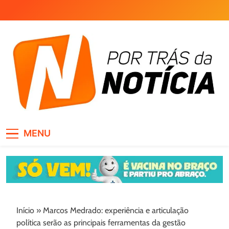
Skip
to
content
Por Trás da Notícia
MENU
Início
»
Marcos Medrado: experiência e articulação
política serão as principais ferramentas da gestão