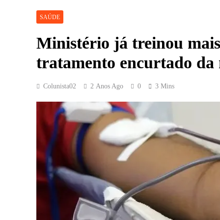
SAÚDE
Ministério já treinou mais
tratamento encurtado da 
Colunista02
2 Anos Ago
0
3 Mins