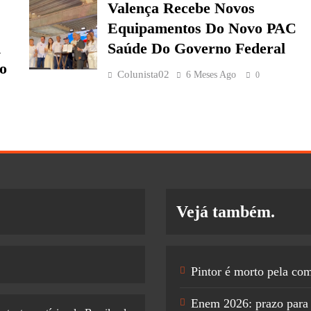
Valença Recebe Novos
Equipamentos Do Novo PAC
m
Saúde Do Governo Federal
o
Colunista02
6 Meses Ago
0
Vejá também.
Pintor é morto pela co
Enem 2026: prazo para 